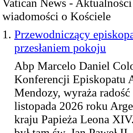
Vatican News - Aktualności
wiadomości o Kościele
Przewodniczący episkopa
przesłaniem pokoju
Abp Marcelo Daniel Col
Konferencji Episkopatu A
Mendozy, wyraża radość z
listopada 2026 roku Arg
kraju Papieża Leona XIV
był tam św. Jan Paweł II.