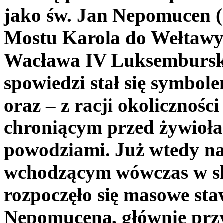
jako św. Jan Nepomucen (
Mostu Karola do Wełtawy 
Wacława IV Luksemburski
spowiedzi stał się symbol
oraz – z racji okolicznośc
chroniącym przed żywioł
powodziami. Już wtedy n
wchodzącym wówczas w sk
rozpoczęło się masowe st
Nepomucena, głównie prz