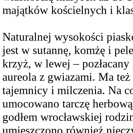
majątków kościelnych i kla
Naturalnej wysokości pias
jest w sutannę, komżę i pel
krzyż, w lewej – pozłacany
aureola z gwiazami. Ma te
tajemnicy i milczenia. Na c
umocowano tarczę herbową 
godłem wrocławskiej rodzi
umieszczono również nieczy