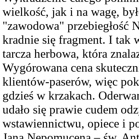
wielkość, jak i na wagę, by
"zawodowa" przebiegłość Ni
kradnie się fragment. I tak
tarcza herbowa, która znalazł
Wygórowana cena skuteczni
klientów-paserów, więc pokr
gdzieś w krzakach. Oderwa
udało się prawie cudem odz
wstawiennictwu, opiece i p
Jana Nepomucena – św. Ant