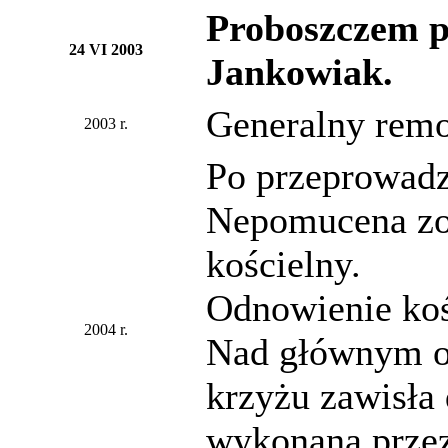
Proboszczem pa
24 VI 2003
Jankowiak.
Generalny remo
2003 r.
Po przeprowadz
Nepomucena zos
kościelny.
Odnowienie koś
2004 r.
Nad głównym o
krzyżu zawisła
wykonana przez 