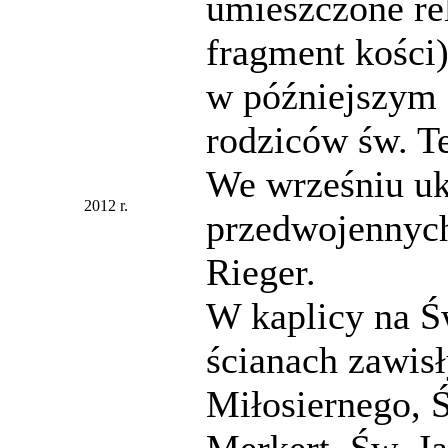
umieszczone rel
fragment kości)
w późniejszym 
rodziców św. Te
We wrześniu uk
2012 r.
przedwojennyc
Rieger.
W kaplicy na 
ścianach zawisł
Miłosiernego, Ś
Merkert, Św. Ja