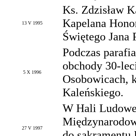
Ks. Zdzisław K
Kapelana Honor
13 V 1995
Świętego Jana P
Podczas parafia
obchody 30-leci
5 X 1996
Osobowicach, k
Kaleńskiego.
W Hali Ludowej
Międzynarodow
27 V 1997
do sakramentu 