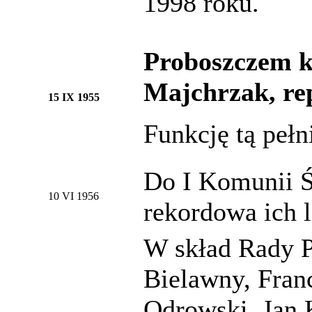
1998 roku.
Proboszczem k
Majchrzak, rep
15 IX 1955
Funkcję tą pełn
Do I Komunii Św
10 VI 1956
rekordowa ich l
W skład Rady Pa
Bielawny, Fran
Odrowski, Jan 