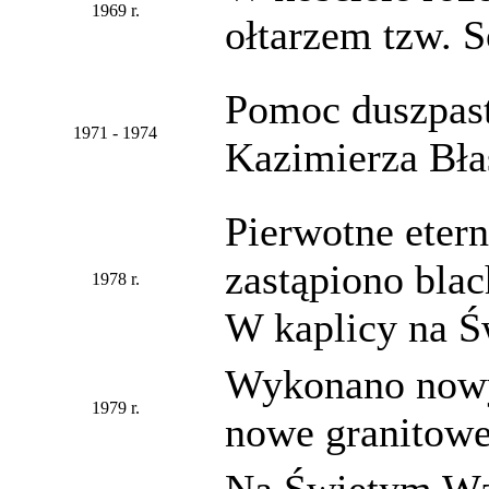
1969 r.
ołtarzem tzw. 
Pomoc duszpaste
1971 - 1974
Kazimierza Bła
Pierwotne eter
zastąpiono bla
1978 r.
W kaplicy na Ś
Wykonano nowy
1979 r.
nowe granitowe
Na Świętym Wz