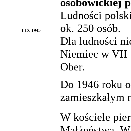
osobowickiej p
Ludności polski
ok. 250 osób.
1 IX 1945
Dla ludności n
Niemiec w VII 1
Ober.
Do 1946 roku o
zamieszkałym n
W kościele pie
Małżeństwa. W 