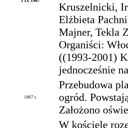
1 IX 1967
Kruszelnicki, I
Elżbieta Pachn
Majner, Tekla 
Organiści: Włod
((1993-2001) K
jednocześnie na
Przebudowa pla
ogród. Powstaj
1967 r.
Założono oświe
W kościele roze