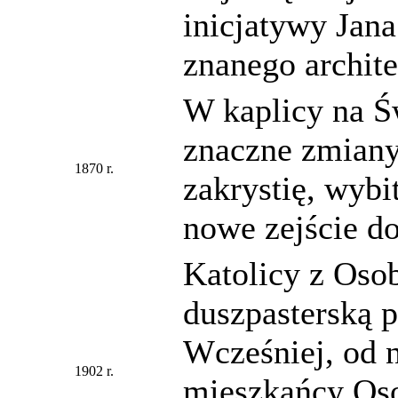
inicjatywy Jan
znanego archit
W kaplicy na 
znaczne zmiany
1870 r.
zakrystię, wyb
nowe zejście d
Katolicy z Oso
duszpasterską p
Wcześniej, od 
1902 r.
mieszkańcy Oso