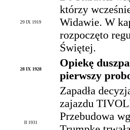
którzy wcześnie
Widawie. W ka
29 IX 1919
rozpoczęto reg
Świętej.
Opiekę duszpas
28 IX 1928
pierwszy probo
Zapadła decyzj
zajazdu TIVOLI
Przebudowa wg 
II 1931
Trumpke trwała