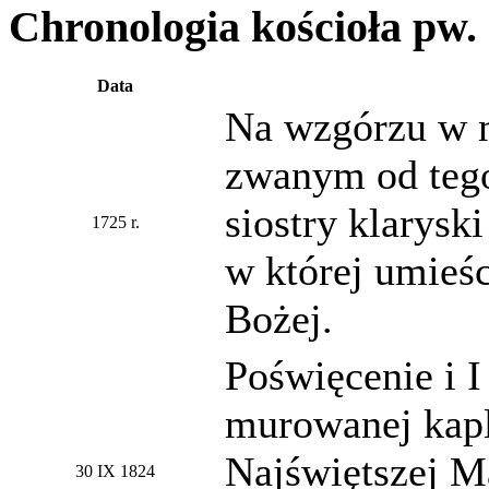
Chronologia kościoła pw. 
Data
Na wzgórzu w m
zwanym od teg
siostry klarysk
1725 r.
w której umieśc
Bożej.
Poświęcenie i 
murowanej kapl
Najświętszej M
30 IX 1824