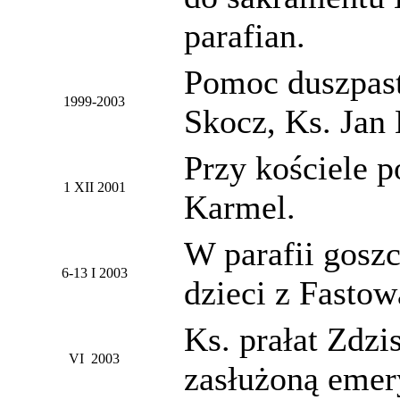
parafian.
Pomoc duszpaste
1999-2003
Skocz, Ks. Jan
Przy kościele 
1 XII 2001
Karmel.
W parafii gosz
6-13 I 2003
dzieci z Fastow
Ks. prałat Zdzi
VI 2003
zasłużoną emer