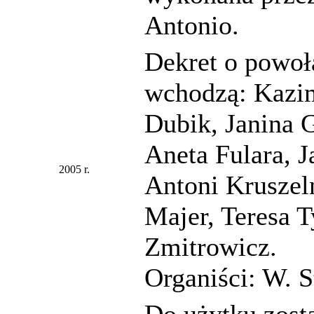
Antonio.
Dekret o powoł
wchodzą: Kazi
Dubik, Janina 
Aneta Fulara, 
2005 r.
Antoni Kruszel
Majer, Teresa 
Zmitrowicz.
Organiści: W. S
Do użytku zost