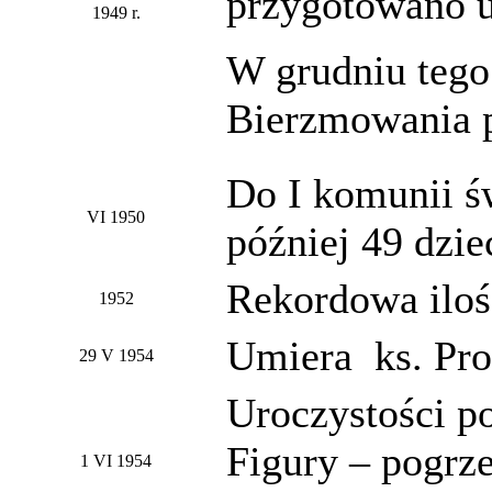
przygotowano u
1949 r.
W grudniu tego
Bierzmowania p
Do I komunii św
VI 1950
później 49 dzie
Rekordowa iloś
1952
Umiera ks. Pro
29 V 1954
Uroczystości p
Figury – pogrz
1 VI 1954