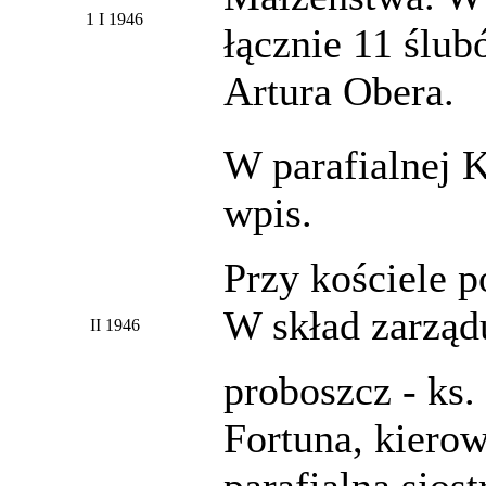
1 I 1946
łącznie 11 ślub
Artura Obera.
W parafialnej 
wpis.
Przy kościele p
W skład zarząd
II 1946
proboszcz - ks.
Fortuna, kierow
parafialna sios