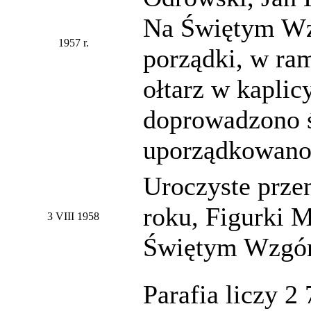
Na Świętym Wz
1957 r.
porządki, w ra
ołtarz w kaplic
doprowadzono ś
uporządkowano 
Uroczyste prze
roku, Figurki M
3 VIII 1958
Świętym Wzgór
Parafia liczy 2