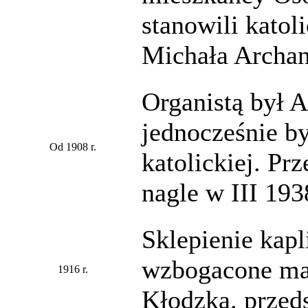
stanowili katoli
Michała Archan
Organistą był A
jednocześnie b
Od 1908 r.
katolickiej. Pr
nagle w III 1938
Sklepienie kap
wzbogacone mal
1916 r.
Kłodzka. przeds