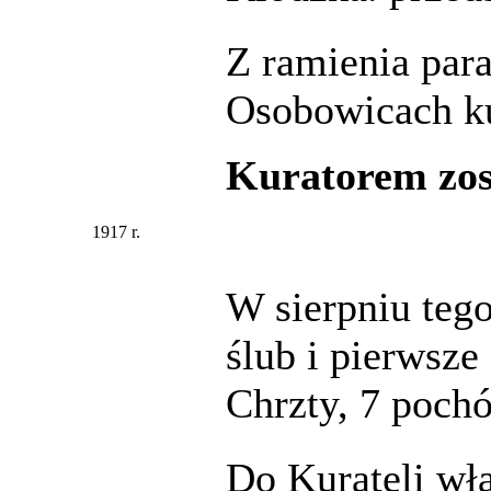
Z ramienia par
Osobowicach ku
Kuratorem zost
1917 r.
W sierpniu tego
ślub i pierwsze
Chrzty, 7 poch
Do Kurateli wł