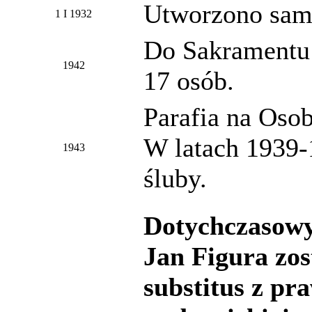
Utworzono samo
1 I 1932
Do Sakramentu 
1942
17 osób.
Parafia na Osob
W latach 1939-1
1943
śluby.
Dotychczasowy
Jan Figura zo
substitus z p